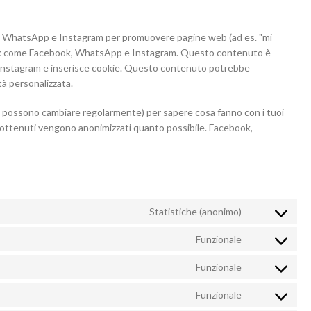
k, WhatsApp e Instagram per promuovere pagine web (ad es. "mi
etwork come Facebook, WhatsApp e Instagram. Questo contenuto è
Instagram e inserisce cookie. Questo contenuto potrebbe
tà personalizzata.
che possono cambiare regolarmente) per sapere cosa fanno con i tuoi
i ottenuti vengono anonimizzati quanto possibile. Facebook,
Statistiche (anonimo)
Consent
to
Funzionale
Consent
service
to
google-
Funzionale
Consent
service
analytics
to
woocommerc
Funzionale
Consent
service