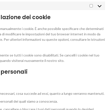
Marketing
llazione dei cookie
manualmente i cookie. È anche possibile specificare che determinati
a di modificare le impostazioni del tuo browser internet in modo da
. Per ulteriori informazioni su queste opzioni, consultare le istruzioni
te se tutti i cookie sono disabilitati. Se cancelli i cookie nel tuo
uando visiterai nuovamente il nostro sito.
ti personali
no necessari, cosa succede ad essi, quanto a lungo verranno mantenuti.
i personali dei quali siamo a conoscenza.
ere, cancellare o bloccare i tuoi dati personali quando lo desideri.