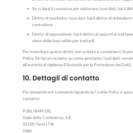
Se ci darai il consenso per elaborare i tuoi dati, hai il d
Diritto di trasferire i tuoi dati: hai il diritto di richieder
controllore.
Diritto di opposizione: hai il diritto di opporti al trat
siano delle basi valide per trattarli.
Per esercitare questi diritti, non esitate a contattarci. Si pr
Policy. Se hai un reclamo su come gestiamo i tuoi dati, vorre
all'autorità di vigilanza (l'Autorità per la Protezione dei Dati).
10. Dettagli di contatto
Per domande e/o commenti riguardo la Cookie Policy e questa
contatto:
PUBLIRAM SRL
Viale dello Commercio, 1/E
05100 Terni (TR)
Italia