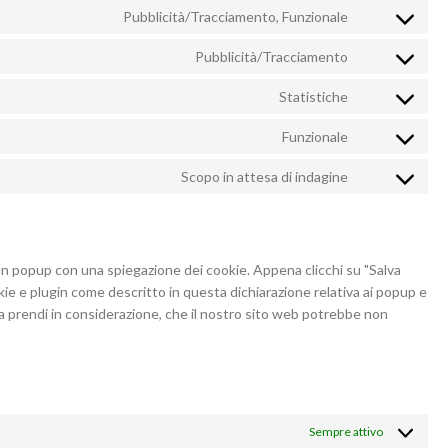
to
wordfence
Pubblicità/Tracciamento, Funzionale
Consent
service
to
complianz
Pubblicità/Tracciamento
Consent
service
to
facebook
Statistiche
Consent
service
to
google-
Funzionale
Consent
service
fonts
to
youtube
Scopo in attesa di indagine
Consent
service
to
paypal
service
varie
 un popup con una spiegazione dei cookie. Appena clicchi su "Salva
okie e plugin come descritto in questa dichiarazione relativa ai popup e
 ma prendi in considerazione, che il nostro sito web potrebbe non
Sempre attivo