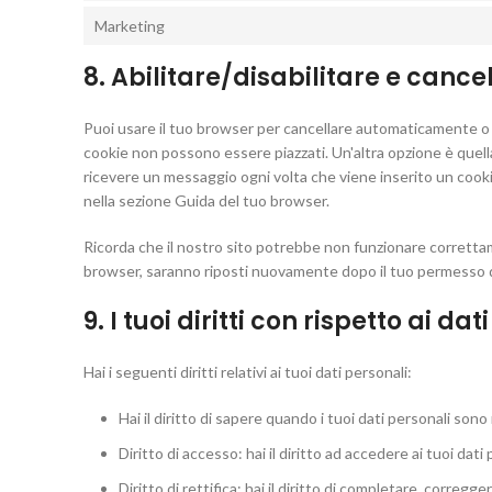
Marketing
8. Abilitare/disabilitare e cance
Puoi usare il tuo browser per cancellare automaticamente o 
cookie non possono essere piazzati. Un'altra opzione è quell
ricevere un messaggio ogni volta che viene inserito un cookie
nella sezione Guida del tuo browser.
Ricorda che il nostro sito potrebbe non funzionare correttamen
browser, saranno riposti nuovamente dopo il tuo permesso q
9. I tuoi diritti con rispetto ai da
Hai i seguenti diritti relativi ai tuoi dati personali:
Hai il diritto di sapere quando i tuoi dati personali so
Diritto di accesso: hai il diritto ad accedere ai tuoi dat
Diritto di rettifica: hai il diritto di completare, corregg