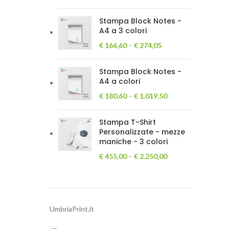
Stampa Block Notes -
A4 a 3 colori
€
166,60
–
€
274,05
Stampa Block Notes -
A4 a colori
€
180,60
–
€
1.019,50
Stampa T-Shirt
Personalizzate - mezze
maniche - 3 colori
€
455,00
–
€
2.250,00
UmbriaPrint.it
e