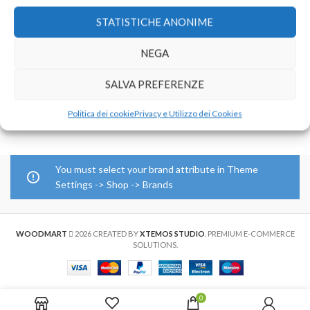
STATISTICHE ANONIME
Stampa Adesivo in PVC
lucido/opaco/trasparen
NEGA
te HD
GRANDE FORMATO
,
SALVA PREFERENZE
PVC adesivo
€
19,60
–
€
336,00
Politica dei cookie
Privacy e Utilizzo dei Cookies
You must select your brand attribute in Theme
Settings -> Shop -> Brands
WOODMART
2026 CREATED BY
XTEMOS STUDIO
. PREMIUM E-COMMERCE
SOLUTIONS.
0