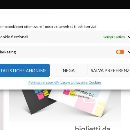
Show
9
12
18
amo cookie per ottimizzare il nostro sito web ed i nostri servizi.
ookie funzionali
Sempre attivo
-64%
arketing
STATISTICHE ANONIME
NEGA
SALVA PREFERENZ
Politica dei cookie
Privacy e Utilizzo dei Cookies