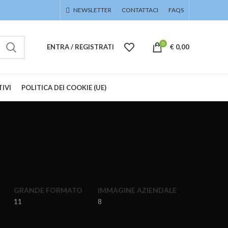
NEWSLETTER
CONTATTACI
FAQS
0
ENTRA / REGISTRATI
€
0,00
IVI
POLITICA DEI COOKIE (UE)
GRANDE FORMATO
IMMAGINE AZIENDALE
11
8