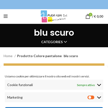
0
/
€
0,00
blu scuro
CATEGORIES
Home
Prodotto Colore pantalone
blu scuro
Non è stato trovato nessun prodotto che
corrisponde alla tua selezione.
Usiamo cookie per ottimizzare il nostro sito web ed i nostri servizi.
Cookie funzionali
Sempre attivo
Marketing