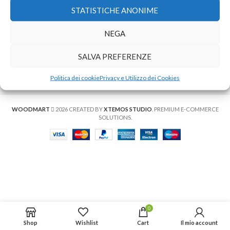
STATISTICHE ANONIME
NEGA
SALVA PREFERENZE
You must select your brand attribute in Theme
Settings -> Shop -> Brands
Politica dei cookie
Privacy e Utilizzo dei Cookies
WOODMART
2026 CREATED BY
XTEMOS STUDIO
. PREMIUM E-COMMERCE
SOLUTIONS.
0
Shop
Wishlist
Cart
Il mio account