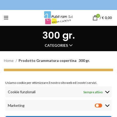
0
/
€
0,00
300 gr.
CATEGORIES
Home
Prodotto Grammatura copertina
300 gr.
Non è stato trovato nessun prodotto che
corrisponde alla tua selezione.
Usiamo cookie per ottimizzare il nostro sito web ed i nostri servizi.
Cookie funzionali
Sempre attivo
Marketing