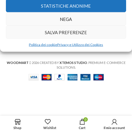
STATISTICHE ANONIME
NEGA
SALVA PREFERENZE
You must select your brand attribute in Theme
Settings -> Shop -> Brands
Politica dei cookie
Privacy e Utilizzo dei Cookies
WOODMART
2026 CREATED BY
XTEMOS STUDIO
. PREMIUM E-COMMERCE
SOLUTIONS.
0
Shop
Wishlist
Cart
Il mio account