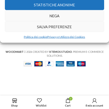
STATISTICHE ANONIME
NEGA
SALVA PREFERENZE
You must select your brand attribute in Theme
Settings -> Shop -> Brands
Politica dei cookie
Privacy e Utilizzo dei Cookies
WOODMART
2026 CREATED BY
XTEMOS STUDIO
. PREMIUM E-COMMERCE
SOLUTIONS.
0
Shop
Wishlist
Cart
Il mio account