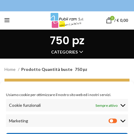
0
/
€
0,00
750 pz
CATEGORIES
Home
Prodotto Quantità buste
750 pz
Non è stato trovato nessun prodotto che
corrisponde alla tua selezione.
Usiamo cookie per ottimizzare il nostro sito web ed i nostri servizi.
Cookie funzionali
Sempre attivo
Marketing