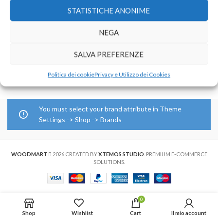
STATISTICHE ANONIME
Stampa T-Shirt
Stampa T-Shirt
Personalizzate – mezze
Personalizzate – mezze
NEGA
maniche – 2 colori
maniche – 3 colori
ABBIGLIAMENTO
ABBIGLIAMENTO
SALVA PREFERENZE
€
420,00
–
€
2.075,00
€
455,00
–
€
2.250,00
Politica dei cookie
Privacy e Utilizzo dei Cookies
You must select your brand attribute in Theme
Settings -> Shop -> Brands
WOODMART
2026 CREATED BY
XTEMOS STUDIO
. PREMIUM E-COMMERCE
SOLUTIONS.
0
Shop
Wishlist
Cart
Il mio account