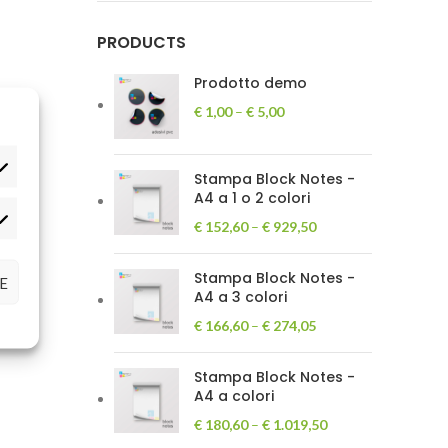
PRODUCTS
Prodotto demo
€
1,00
–
€
5,00
Stampa Block Notes -
A4 a 1 o 2 colori
€
152,60
–
€
929,50
Stampa Block Notes -
E
A4 a 3 colori
€
166,60
–
€
274,05
Stampa Block Notes -
A4 a colori
€
180,60
–
€
1.019,50