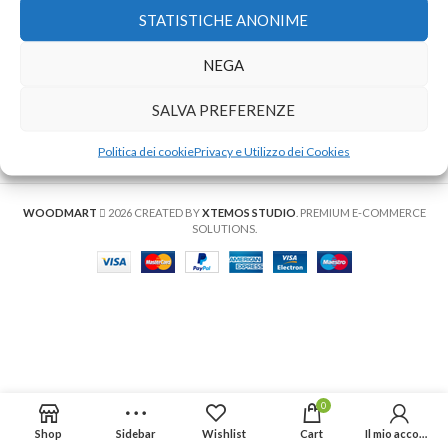
STATISTICHE ANONIME
NEGA
SALVA PREFERENZE
You must select your brand attribute in Theme
Settings -> Shop -> Brands
Politica dei cookie
Privacy e Utilizzo dei Cookies
WOODMART
2026 CREATED BY
XTEMOS STUDIO
. PREMIUM E-COMMERCE
SOLUTIONS.
0
Shop
Sidebar
Wishlist
Cart
Il mio account